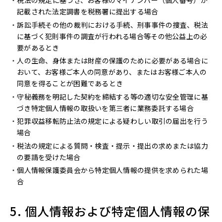
税法の規定に基づき、お客様のマイナンバー（個人番号）が
記載された法定調書を税務署に提出する場合
訴訟手続その他の裁判における手続、刑事事件の捜査、税法
に基づく犯則事件の調査が行われる場合等その他公益上の必
要があるとき
人の生命、身体または財産の保護のために必要がある場合に
おいて、お客様ご本人の同意があり、またはお客様ご本人の
同意を得ることが困難であるとき
守秘義務を明記した契約を締結する等の適切な安全管理に基
づき特定個人情報の取扱いを第三者に業務委託する場合
犯罪収益移転防止法の規定による疑わしい取引の届出を行う
場合
税法の規定による質問・検査・提示・提出の求めまたは協力
の要請を受けた場合
個人情報保護委員会から特定個人情報の提供を求められた場
合
5. 個人情報および特定個人情報の保