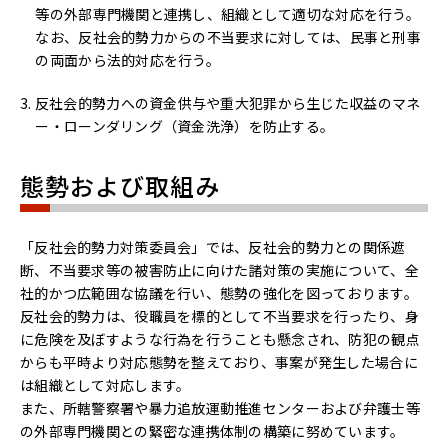
等の外部専門機関と連携し、組織として適切な対応を行う。
なお、反社会的勢力からの不当要求に対しては、民事と刑事
の両面から法的対応を行う。
反社会的勢力への資金供与や重大犯罪から生じた収益のマネ
ー・ローンダリング（資金洗浄）を防止する。
態勢および取組み
「反社会的勢力対策委員会」では、反社会的勢力との関係遮
断、不当要求等の被害防止に向けた諸対策の実施について、全
社的かつ広範囲な協議を行い、態勢の強化を図っております。
反社会的勢力は、役職員を標的として不当要求を行ったり、身
に危険を及ぼすような行為を行うことも懸念され、防犯の観点
からも平時より対応態勢を整えており、事案が発生した場合に
は組織として対応します。
また、所轄警察署や暴力追放運動推進センターおよび弁護士等
の外部専門機関との緊密な連携体制の構築に努めています。