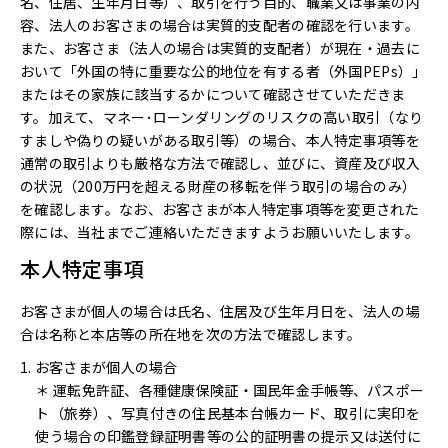
名、住居、生年月日等）、取引を行う目的、職業又は事業の内
容、法人のお客さまの場合は実質的支配者の確認を行います。
また、お客さま（法人の場合は実質的支配者）が現在・過去に
おいて「外国の特に重要な公的地位を有する者（外国PEPs）」
またはその家族に該当するかについて確認させていただきま
す。加えて、マネー･ローンダリングのリスクの高い取引（なり
すましや偽りの疑いがある取引等）の場合、本人特定事項等を
通常の取引よりも厳格な方法で確認し、並びに、資産及び収入
の状況（200万円を超える財産の移転を伴う取引の場合のみ）
を確認します。なお、お客さまが本人特定事項等を変更された
際には、当社までご連絡いただきますようお願いいたします。
本人特定事項
お客さまが個人の場合は氏名、住居及び生年月日を、法人の場
合は名称と本店等の所在地を次の方法で確認します。
お客さまが個人の場合
＊ 運転免許証、各種健康保険証・国民年金手帳等、パスポー
ト（旅券）、写真付きの住民基本台帳カード、取引に実印を
使う場合の印鑑登録証明書等の公的証明書の提示又は送付に