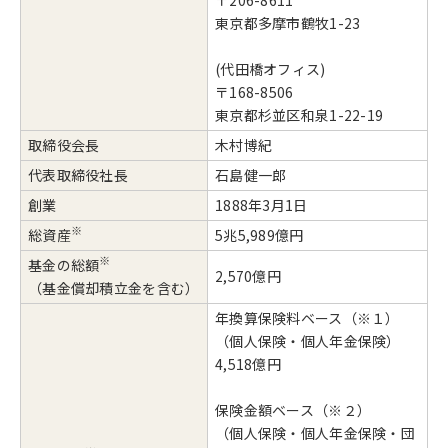
〒206-8611
東京都多摩市鶴牧1-23
(代田橋オフィス)
〒168-8506
東京都杉並区和泉1-22-19
取締役会長
木村博紀
代表取締役社長
石島健一郎
創業
1888年3月1日
※
総資産
5兆5,989億円
※
基金の総額
2,570億円
（基金償却積立金を含む）
年換算保険料ベース（※１）
（個人保険・個人年金保険）
4,518億円
保険金額ベース（※２）
（個人保険・個人年金保険・団