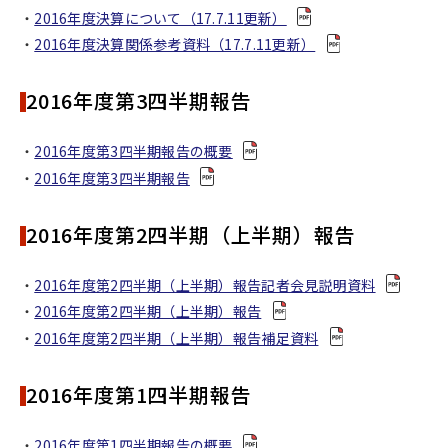
2016年度決算について（17.7.11更新）
2016年度決算関係参考資料（17.7.11更新）
2016年度第3四半期報告
2016年度第3四半期報告の概要
2016年度第3四半期報告
2016年度第2四半期（上半期）報告
2016年度第2四半期（上半期）報告記者会見説明資料
2016年度第2四半期（上半期）報告
2016年度第2四半期（上半期）報告補足資料
2016年度第1四半期報告
2016年度第1四半期報告の概要