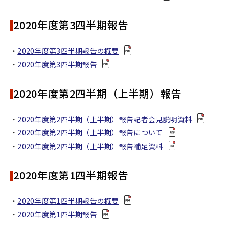
2020年度第3四半期報告
2020年度第3四半期報告の概要
2020年度第3四半期報告
2020年度第2四半期（上半期）報告
2020年度第2四半期（上半期）報告記者会見説明資料
2020年度第2四半期（上半期）報告について
2020年度第2四半期（上半期）報告補足資料
2020年度第1四半期報告
2020年度第1四半期報告の概要
2020年度第1四半期報告