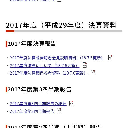
2017年度（平成29年度）決算資料
2017年度決算報告
2017年度決算報告記者会見説明資料 （18.7.6更新）
2017年度決算について（18.7.6更新）
2017年度決算関係参考資料（18.7.6更新）
2017年度第3四半期報告
2017年度第3四半期報告の概要
2017年度第3四半期報告
2017年度第2四半期（上半期）報告