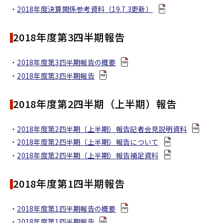
2018年度決算関係参考資料（19.7.3更新）
2018年度第3四半期報告
2018年度第3四半期報告の概要
2018年度第3四半期報告
2018年度第2四半期（上半期）報告
2018年度第2四半期（上半期）報告記者会見説明資料
2018年度第2四半期（上半期）報告について
2018年度第2四半期（上半期）報告補足資料
2018年度第1四半期報告
2018年度第1四半期報告の概要
2018年度第1四半期報告