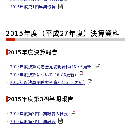
2016年度第1四半期報告
2015年度（平成27年度）決算資料
2015年度決算報告
2015年度決算記者会見説明資料(16.7.6更新)
2015年度決算について(16.7.6更新)
2015年度決算関係参考資料(16.7.6更新)
2015年度第3四半期報告
2015年度第3四半期報告の概要
2015年度第3四半期報告