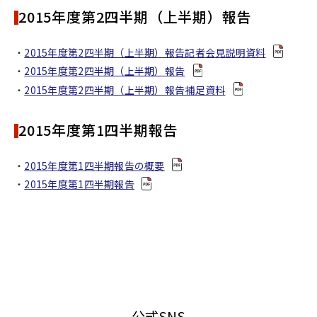
2015年度第2四半期（上半期）報告
2015年度第2四半期（上半期）報告記者会見説明資料
2015年度第2四半期（上半期）報告
2015年度第2四半期（上半期）報告補足資料
2015年度第1四半期報告
2015年度第1四半期報告の概要
2015年度第1四半期報告
公式SNS