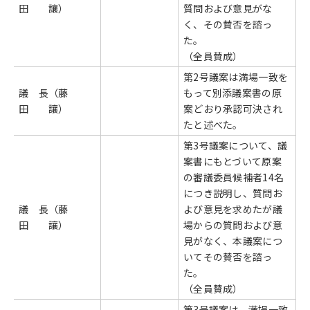
田 讓）
質問および意見がな
く、その賛否を諮っ
た。
（全員賛成）
第2号議案は満場一致を
議 長（藤
もって別添議案書の原
田 讓）
案どおり承認可決され
たと述べた。
第3号議案について、議
案書にもとづいて原案
の審議委員候補者14名
につき説明し、質問お
議 長（藤
よび意見を求めたが議
田 讓）
場からの質問および意
見がなく、本議案につ
いてその賛否を諮っ
た。
（全員賛成）
第3号議案は、満場一致