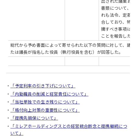
出された議案およ
書類について、い
れも法令、定款に
合しており、特に
摘すべき事項はな
ことを報告した。
総代から予め書面によって寄せられた以下の質問に対して、議長
たは議長が指名した役員（執行役員を含む）が回答した。
「予定利率の引き下げについて」
「内勤職員の削減と経営責任について」
「当社単独での生き残りについて」
「格付向上対策の重要性について」
「提携先損保について」
「ミレアホールディングスとの経営統合断念と提携継続につ
いて」