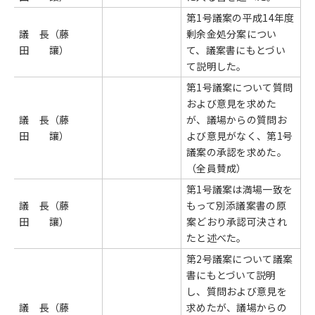
第1号議案の平成14年度
議 長（藤
剰余金処分案につい
田 讓）
て、議案書にもとづい
て説明した。
第1号議案について質問
および意見を求めた
議 長（藤
が、議場からの質問お
田 讓）
よび意見がなく、第1号
議案の承認を求めた。
（全員賛成）
第1号議案は満場一致を
議 長（藤
もって別添議案書の原
田 讓）
案どおり承認可決され
たと述べた。
第2号議案について議案
書にもとづいて説明
し、質問および意見を
議 長（藤
求めたが、議場からの