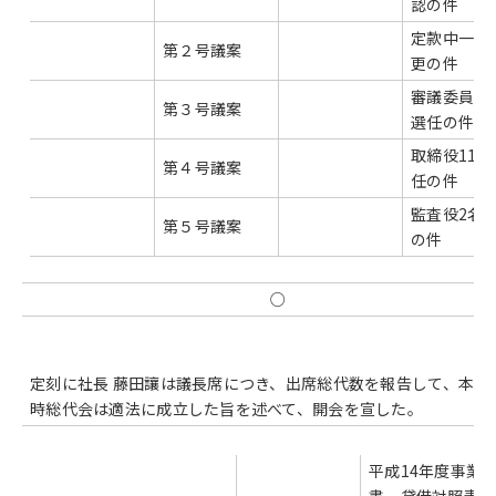
認の件
定款中一部
第２号議案
更の件
審議委員14
第３号議案
選任の件
取締役11名
第４号議案
任の件
監査役2名
第５号議案
の件
○
定刻に社長 藤田讓は議長席につき、出席総代数を報告して、本日
時総代会は適法に成立した旨を述べて、開会を宣した。
平成14年度事業