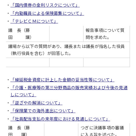
「国内債券の金利リスクについて」
「内勤職員による保険募集について」
「テレビＣＭについて」
議 長（藤
報告事項について質
田 讓）
問を求めた。
議場から以下の質問があり、議長または議長が指名した役員
（執行役員を含む）が回答した。
「繰延税金資産に計上した金額の妥当性等について」
「介護・医療等の第三分野商品の販売実績および今後の見通
しについて」
「逆ざやの解消について」
「保険業での海外進出について」
「社員配当支払の来年度における見通しについて」
議 長（藤
つぎに決議事項の審議
田 讓）
に入る旨を述べた。