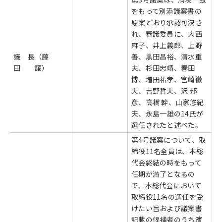
をもって別添議案書の
原案どおり承認可決さ
れ、審議委員に、大西
麻子、井上義郎、上野
議 長（藤
善、黒田昌裕、清水重
田 讓）
夫、杉田忠靖、春田
博、増田祐孝、宮崎徹
夫、吉野哲夫、沢 邦
彦、高橋 幹、山家悠紀
夫、永島一雄の14氏が
選任されたと述べた。
第4号議案について、取
締役11名全員は、本総
代会終結の時をもって
任期が満了となるの
で、本総代会において
取締役11名の選任を受
けたい旨および議案書
記載の候補者のうち濱