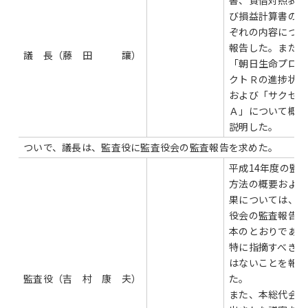
書、貸借対照表お
び損益計算書のそ
ぞれの内容につい
報告した。また、
議 長（藤 田 讓）
「朝日生命プロジ
クトＲの進捗状況
および「サクセス
Ａ」について概要
説明した。
ついで、議長は、監査役に監査役会の監査報告を求めた。
平成14年度の監
方法の概要および
果については、監
役会の監査報告書
本のとおりであり
特に指摘すべき事
はないことを報告
監査役（吉 村 康 夫）
た。
また、本総代会に