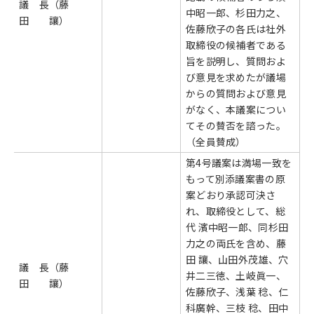
議 長（藤
中昭一郎、杉田力之、
田 讓）
佐藤欣子の各氏は社外
取締役の候補者である
旨を説明し、質問およ
び意見を求めたが議場
からの質問および意見
がなく、本議案につい
てその賛否を諮った。
（全員賛成）
第4号議案は満場一致を
もって別添議案書の原
案どおり承認可決さ
れ、取締役として、総
代 濱中昭一郎、同杉田
力之の両氏を含め、藤
田 讓、山田外茂雄、穴
議 長（藤
井二三徳、土岐眞一、
田 讓）
佐藤欣子、浅葉 稔、仁
科廣幹、三枝 稔、田中