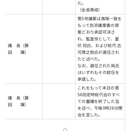
た。
（全員賛成）
第5号議案は満場一致を
もって別添議案書の原
案どおり承認可決さ
れ、監査役として、室
議 長（藤
伏 稔氏、および総代 古
田 讓）
河潤之助氏が選任され
たと述べた。
なお、選任された両氏
はいずれもその就任を
承諾した。
これをもって本日の第
56回定時総代会のすべ
議 長（藤
ての審議を終了した旨
田 讓）
を述べ、午後0時26分閉
会を宣した。
○