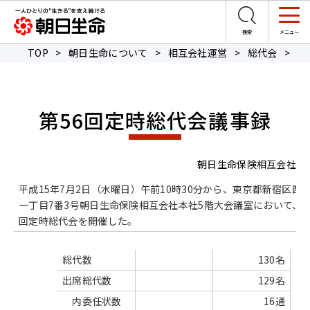
TOP
>
朝日生命について
>
相互会社運営
>
総代会
>
第
第56回定時総代会議事録
朝日生命保険相互会社
平成15年7月2日（水曜日）午前10時30分から、東京都新宿区西
一丁目7番3号朝日生命保険相互会社本社5階大会議室において、第
回定時総代会を開催した。
総代数
130名
出席総代数
129名
内委任状数
16通