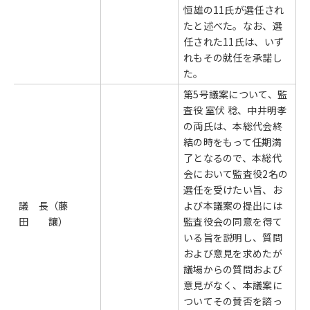
恒雄の11氏が選任され
たと述べた。なお、選
任された11氏は、いず
れもその就任を承諾し
た。
第5号議案について、監
査役 室伏 稔、中井明孝
の両氏は、本総代会終
結の時をもって任期満
了となるので、本総代
会において監査役2名の
選任を受けたい旨、お
議 長（藤
よび本議案の提出には
田 讓）
監査役会の同意を得て
いる旨を説明し、質問
および意見を求めたが
議場からの質問および
意見がなく、本議案に
ついてその賛否を諮っ