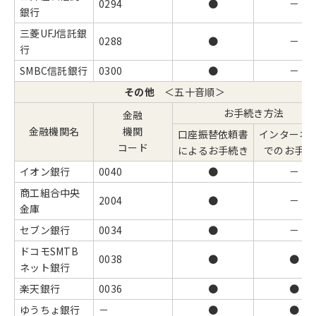
0294
●
－
銀行
三菱UFJ信託銀
0288
●
－
行
SMBC信託銀行
0300
●
－
その他
＜五十音順＞
お手続き方法
金融
金融機関名
機関
口座振替依頼書
インターネ
コード
によるお手続き
でのお手続
イオン銀行
0040
●
－
商工組合中央
2004
●
－
金庫
セブン銀行
0034
●
－
ドコモSMTB
0038
●
●
ネット銀行
楽天銀行
0036
●
●
ゆうちょ銀行
－
●
●