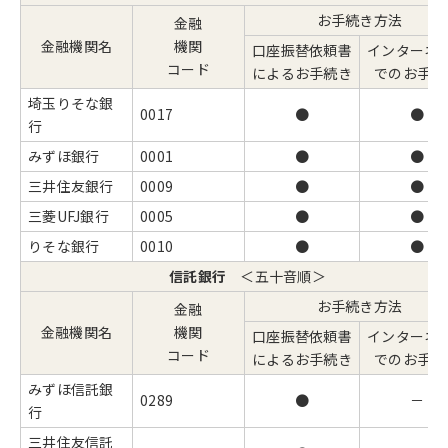
お手続き方法
金融
金融機関名
機関
口座振替依頼書
インターネ
コード
によるお手続き
でのお手続
埼玉りそな銀
0017
●
●
行
みずほ銀行
0001
●
●
三井住友銀行
0009
●
●
三菱UFJ銀行
0005
●
●
りそな銀行
0010
●
●
信託銀行
＜五十音順＞
お手続き方法
金融
金融機関名
機関
口座振替依頼書
インターネ
コード
によるお手続き
でのお手続
みずほ信託銀
0289
●
－
行
三井住友信託