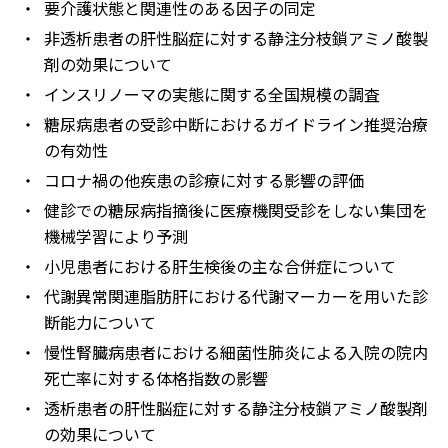
・
要介護状態と関連性のある因子の同定
・
非透析患者の肝性脳症に対する静注分枝鎖アミノ酸製
剤の効果について
・
インスリノーマの実態に関する全国規模の調査
・
糖尿病患者の受診中断におけるガイドライン推奨治療
の有効性
・
コロナ禍の他疾患の診療に対する影響の評価
・
健診での糖尿病指摘後に医療機関受診をしない集団を
機械学習により予測
・
小児患者における肝生検後の主な合併症について
・
代謝異常関連脂肪肝における代謝マーカーを用いた診
断能力について
・
慢性腎臓病患者における細菌性肺炎による入院の院内
死亡率に対する体格指数の影響
・
透析患者の肝性脳症に対する静注分枝鎖アミノ酸製剤
の効果について