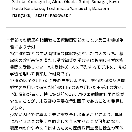
Satoko Yamaguchi, Akira Okada, Shinji Sunaga, Kayo
Ikeda Kurakawa, Toshimasa Yamauchi, Masaomi
Nangaku, Takashi Kadowaki*
健診での糖尿病指摘後に医療機関受診をしない集団を機械学
習により予測
特定健診などの生活習慣病の健診を受診した成人のうち、糖
尿病の診断基準を満たし受診勧奨を受けるにも関わらず医療
機関を受診しない（=未受診の）人を予測するモデルを、機械
学習を用いて構築した研究です。
13個の因子を用いた従来のモデルよりも、39個の候補から機
械学習を用いて選んだ4個の因子のみを用いたモデルの方が、
予測性能が高く、特に健診前の12ヶ月の医療機関利用月数が
少ないことが、未受診の重要な予測因子であることを発見し
ました。
少ない因子で効率よく未受診を予測出来ることにより、早期
にハイリスクの集団を同定して介入することが可能になり、
糖尿病の合併症を抑制するための医療政策立案に役立つ可能