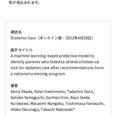
性が見込まれます。
雑誌名
Diabetes Care（オンライン版：2022年4月18日）
論文タイトル
A machine learning-based predictive model to
identify patients who failed to attend a follow-up
visit for diabetes care after recommendations from
a national screening program
著者
Akira Okada, Yohei Hashimoto, Tadahiro Goto,
Satoko Yamaguchi, Sachiko Ono, Kayo Ikeda
Kurakawa, Masaomi Nangaku, Toshimasa Yamauchi,
Hideo Yasunaga, Takashi Kadowaki*