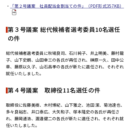
「第２号議案 社員配当金割当ての件」（PDF形式357KB）
第３号議案 総代候補者選考委員10名選任
の件
総代候補者選考委員に秋場良司、石川純子、井上明美、藤村龍
子、山下史朗、山田幸三の各氏が再任され、榊原一久、田中公
章、藤原以久子、山石昌孝の各氏が新たに選任され、それぞれ
就任いたしました。
第４号議案 取締役11名選任の件
取締役に佐藤美樹、木村博紀、山下雅之、池田 潔、菊池達也、
多々良裕志、井口泰広、大矢和子、塚本隆史の各氏が再任さ
れ、藤岡通浩、渡邉健二の各氏が新たに選任され、それぞれ就
任いたしました。