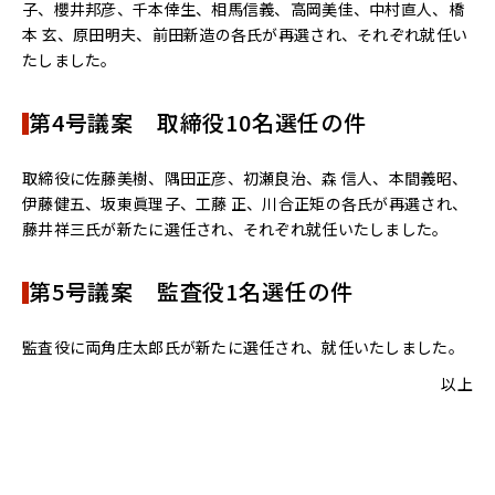
子、櫻井邦彦、千本倖生、相馬信義、高岡美佳、中村直人、橋
本 玄、原田明夫、前田新造の各氏が再選され、それぞれ就任い
たしました。
第4号議案 取締役10名選任の件
取締役に佐藤美樹、隅田正彦、初瀬良治、森 信人、本間義昭、
伊藤健五、坂東眞理子、工藤 正、川合正矩の各氏が再選され、
藤井祥三氏が新たに選任され、それぞれ就任いたしました。
第5号議案 監査役1名選任の件
監査役に両角庄太郎氏が新たに選任され、就任いたしました。
以上