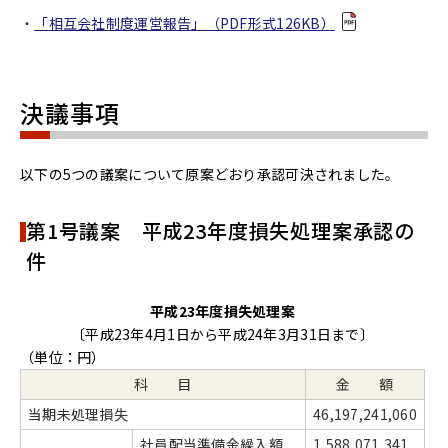
「相互会社制度運営報告」（PDF形式126KB）
決議事項
以下の5つの議案について原案どおり承認可決されました。
第1号議案 平成23年度損失処理案承認の
件
平成23年度損失処理案
〔平成23年4月1日から平成24年3月31日まで〕
（単位：円）
科 目
金 額
当期未処理損失
46,197,241,060
社員配当準備金繰入額
1,588,071,341