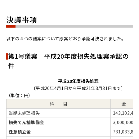
決議事項
以下の４つの議案について原案どおり承認可決されました。
第1号議案 平成20年度損失処理案承認の
件
平成20年度損失処理
〔平成20年4月1日から平成21年3月31日まで〕
（単位：円）
科 目
金 
当期未処理損失
143,102,403
損失てん補準備金
3,000,000
任意積立金
731,033,880