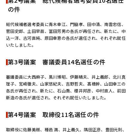
第2号議案 総代候補者選考委員10名選任
の件
総代候補者選考委員に青木幸江、門脇孝、田中清、南雲忠信、
菅田史郎、土田早苗、冨田芳男の各氏が再任され、新たに、中
込一洋、古河直純、原田幸恵の各氏が選任され、それぞれ就任
いたしました。
第3号議案 審議委員14名選任の件
審議委員に大西麻子、黒川博昭、伊藤晴夫、井上義郎、北川真
理子、宮崎徹夫、山家悠紀夫、吉野哲夫、髙橋幹、山田幸三の
各氏が再任され、新たに、石山喬、櫻井邦彦、中村直人、前田
新造の各氏が選任され、それぞれ就任いたしました。
第4号議案 取締役11名選任の件
取締役に佐藤美樹、種邑 満、井上義久、隅田正彦、豊田元則、