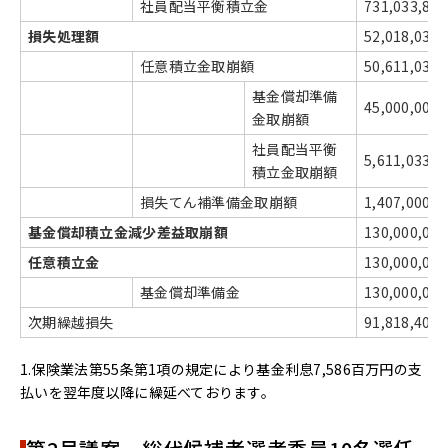
社員配当平衡積立金
731,033,880
損失処理額
52,018,033,
任意積立金取崩額
50,611,033,
基金償却準備
45,000,000,
金取崩額
社員配当平衡
5,611,033,8
積立金取崩額
損失てん補準備金取崩額
1,407,000,0
基金償却積立金減少差益取崩額
130,000,000
任意積立金
130,000,000
基金償却準備金
130,000,000
次期繰越損失
91,818,403,
1.保険業法第55条第1項の規定により基金利息7,586百万円の支
払いを翌年度以降に繰延べております。