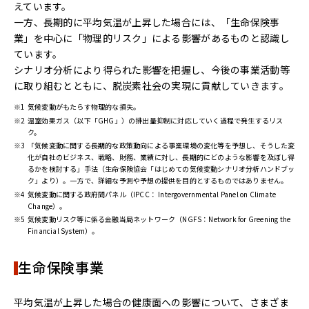
えています。
一方、長期的に平均気温が上昇した場合には、「生命保険事
業」を中心に「物理的リスク」による影響があるものと認識し
ています。
シナリオ分析により得られた影響を把握し、今後の事業活動等
に取り組むとともに、脱炭素社会の実現に貢献していきます。
※1
気候変動がもたらす物理的な損失。
※2
温室効果ガス（以下「GHG」）の排出量抑制に対応していく過程で発生するリス
ク。
※3
「気候変動に関する長期的な政策動向による事業環境の変化等を予想し、そうした変
化が自社のビジネス、戦略、財務、業績に対し、長期的にどのような影響を及ぼし得
るかを検討する」手法（生命保険協会「はじめての気候変動シナリオ分析ハンドブッ
ク」より）。一方で、詳細な予測や予想の提供を目的とするものではありません。
※4
気候変動に関する政府間パネル（IPCC： Intergovernmental Panel on Climate
Change）。
※5
気候変動リスク等に係る金融当局ネットワーク（NGFS：Network for Greening the
Financial System）。
生命保険事業
平均気温が上昇した場合の健康面への影響について、さまざま