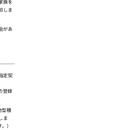
家族を
知しま
会があ
指定契
の登録
動型積
しま
す。）