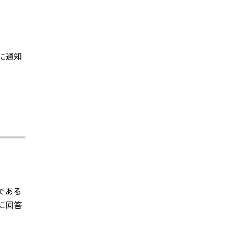
に通知
である
に回答