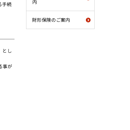
内
る手続
財形保険のご案内
）とし
る事が