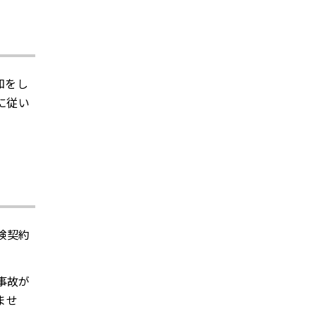
知をし
に従い
険契約
事故が
ませ