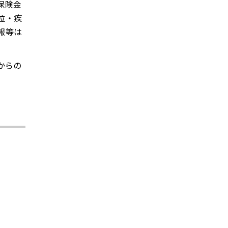
保険金
位・疾
報等は
からの