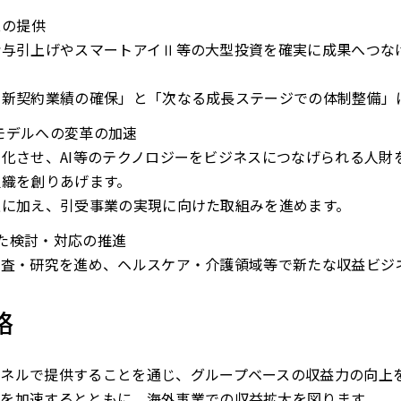
スの提供
給与引上げやスマートアイⅡ等の大型投資を確実に成果へつな
な新契約業績の確保」と「次なる成長ステージでの体制整備」
モデルへの変革の加速
化させ、AI等のテクノロジーをビジネスにつなげられる人財
組織を創りあげます。
上に加え、引受事業の実現に向けた取組みを進めます。
けた検討・対応の推進
調査・研究を進め、ヘルスケア・介護領域等で新たな収益ビジ
略
ネルで提供することを通じ、グループベースの収益力の向上を
を加速するとともに、海外事業での収益拡大を図ります。